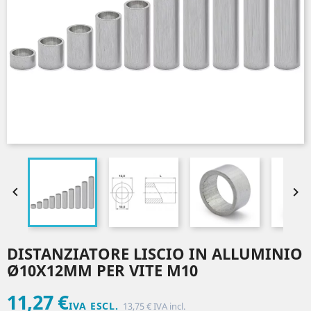


DISTANZIATORE LISCIO IN ALLUMINIO
Ø10X12MM PER VITE M10
11,27 €
IVA ESCL.
13,75 € IVA incl.