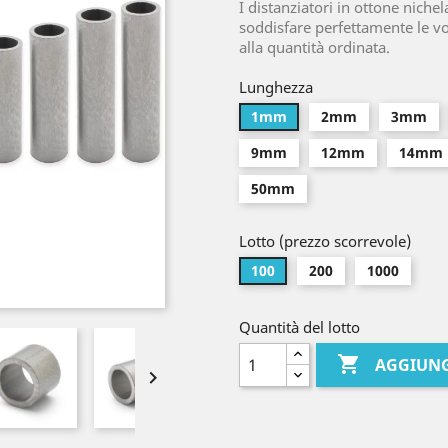
I distanziatori in ottone niche
soddisfare perfettamente le vo
alla quantità ordinata.
Lunghezza
1mm
2mm
3mm
9mm
12mm
14mm
50mm
Lotto (prezzo scorrevole)
100
200
1000
Quantità del lotto

AGGIUNG
