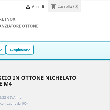
shopping_cart

Carrello
(0)
Accedi
RE INOX
ANZIATORE OTTONE
Lunghezza
SCIO IN OTTONE NICHELATO
E M4
9,32 € IVA incl.
(confezione da 100)