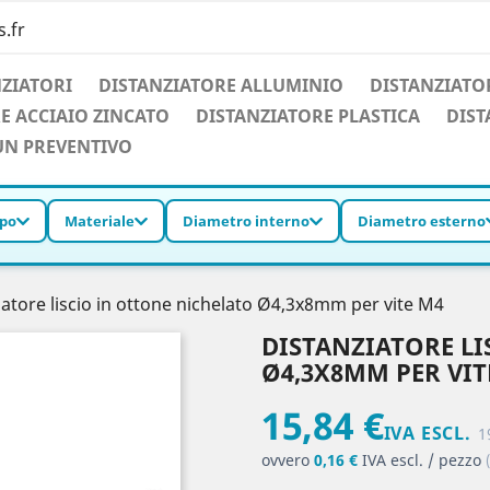
.fr
NZIATORI
DISTANZIATORE ALLUMINIO
DISTANZIATO
E ACCIAIO ZINCATO
DISTANZIATORE PLASTICA
DIST
 UN PREVENTIVO
ipo
Materiale
Diametro interno
Diametro esterno
iatore liscio in ottone nichelato Ø4,3x8mm per vite M4
DISTANZIATORE LI
Ø4,3X8MM PER VIT
15,84 €
IVA ESCL.
1
ovvero
0,16 €
IVA escl. / pezzo