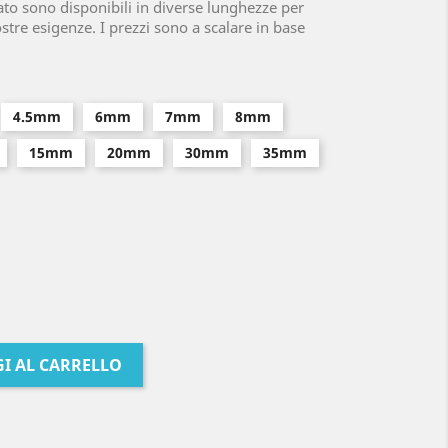
lato sono disponibili in diverse lunghezze per
stre esigenze. I prezzi sono a scalare in base
4.5mm
6mm
7mm
8mm
15mm
20mm
30mm
35mm
I AL CARRELLO